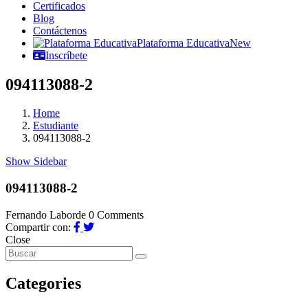
Certificados
Blog
Contáctenos
Plataforma Educativa
New
Inscríbete
094113088-2
Home
Estudiante
094113088-2
Show Sidebar
094113088-2
Fernando Laborde
0 Comments
Compartir con:
Close
Categories