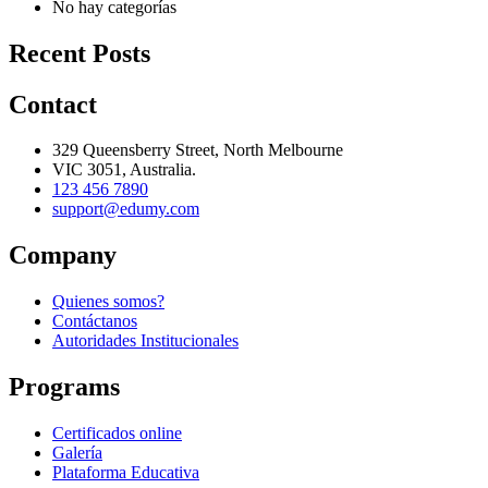
No hay categorías
Recent Posts
Contact
329 Queensberry Street, North Melbourne
VIC 3051, Australia.
123 456 7890
support@edumy.com
Company
Quienes somos?
Contáctanos
Autoridades Institucionales
Programs
Certificados online
Galería
Plataforma Educativa