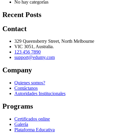
No hay categorías
Recent Posts
Contact
329 Queensberry Street, North Melbourne
VIC 3051, Australia.
123 456 7890
support@edumy.com
Company
Quienes somos?
Contáctanos
Autoridades Institucionales
Programs
Certificados online
Galería
Plataforma Educativa