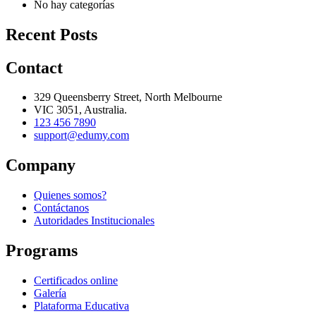
No hay categorías
Recent Posts
Contact
329 Queensberry Street, North Melbourne
VIC 3051, Australia.
123 456 7890
support@edumy.com
Company
Quienes somos?
Contáctanos
Autoridades Institucionales
Programs
Certificados online
Galería
Plataforma Educativa