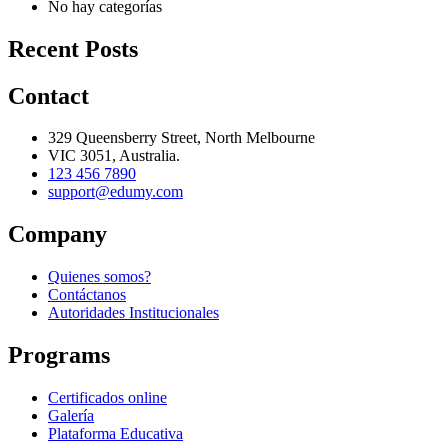
No hay categorías
Recent Posts
Contact
329 Queensberry Street, North Melbourne
VIC 3051, Australia.
123 456 7890
support@edumy.com
Company
Quienes somos?
Contáctanos
Autoridades Institucionales
Programs
Certificados online
Galería
Plataforma Educativa