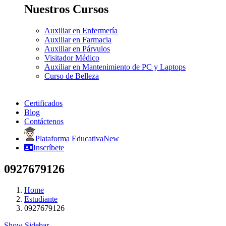
Nuestros Cursos
Auxiliar en Enfermería
Auxiliar en Farmacia
Auxiliar en Párvulos
Visitador Médico
Auxiliar en Mantenimiento de PC y Laptops
Curso de Belleza
Certificados
Blog
Contáctenos
Plataforma Educativa
New
Inscríbete
0927679126
Home
Estudiante
0927679126
Show Sidebar