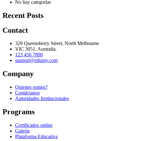
No hay categorías
Recent Posts
Contact
329 Queensberry Street, North Melbourne
VIC 3051, Australia.
123 456 7890
support@edumy.com
Company
Quienes somos?
Contáctanos
Autoridades Institucionales
Programs
Certificados online
Galería
Plataforma Educativa