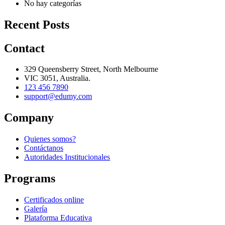
No hay categorías
Recent Posts
Contact
329 Queensberry Street, North Melbourne
VIC 3051, Australia.
123 456 7890
support@edumy.com
Company
Quienes somos?
Contáctanos
Autoridades Institucionales
Programs
Certificados online
Galería
Plataforma Educativa