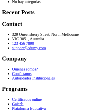
No hay categorías
Recent Posts
Contact
329 Queensberry Street, North Melbourne
VIC 3051, Australia.
123 456 7890
support@edumy.com
Company
Quienes somos?
Contáctanos
Autoridades Institucionales
Programs
Certificados online
Galería
Plataforma Educativa