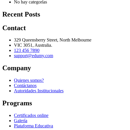
No hay categorías
Recent Posts
Contact
329 Queensberry Street, North Melbourne
VIC 3051, Australia.
123 456 7890
support@edumy.com
Company
Quienes somos?
Contáctanos
Autoridades Institucionales
Programs
Certificados online
Galería
Plataforma Educativa