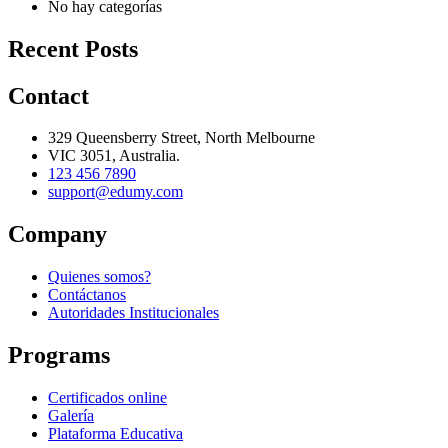
No hay categorías
Recent Posts
Contact
329 Queensberry Street, North Melbourne
VIC 3051, Australia.
123 456 7890
support@edumy.com
Company
Quienes somos?
Contáctanos
Autoridades Institucionales
Programs
Certificados online
Galería
Plataforma Educativa