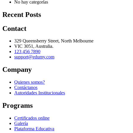
No hay categorías
Recent Posts
Contact
329 Queensberry Street, North Melbourne
VIC 3051, Australia.
123 456 7890
support@edumy.com
Company
Quienes somos?
Contáctanos
Autoridades Institucionales
Programs
Certificados online
Galería
Plataforma Educativa